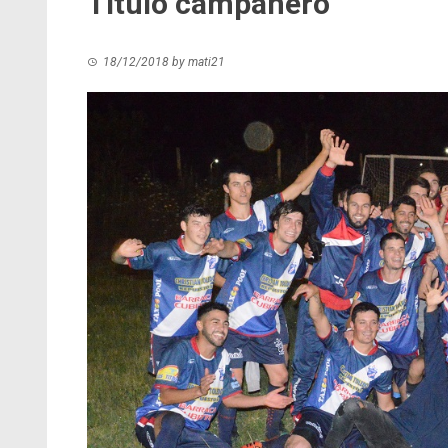
Título campanero
18/12/2018
by
mati21