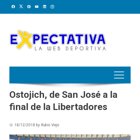
Skip
to
content
Ostojich, de San José a la
final de la Libertadores
18/12/2018
by
Rubio Viejo