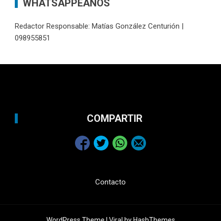
WHATSAPPEANOS
Redactor Responsable: Matías González Centurión |
098955851
COMPARTIR
Contacto
WordPress Theme |
Viral
by HashThemes