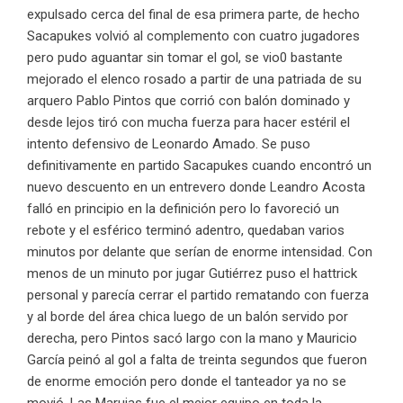
expulsado cerca del final de esa primera parte, de hecho
Sacapukes volvió al complemento con cuatro jugadores
pero pudo aguantar sin tomar el gol, se vio0 bastante
mejorado el elenco rosado a partir de una patriada de su
arquero Pablo Pintos que corrió con balón dominado y
desde lejos tiró con mucha fuerza para hacer estéril el
intento defensivo de Leonardo Amado. Se puso
definitivamente en partido Sacapukes cuando encontró un
nuevo descuento en un entrevero donde Leandro Acosta
falló en principio en la definición pero lo favoreció un
rebote y el esférico terminó adentro, quedaban varios
minutos por delante que serían de enorme intensidad. Con
menos de un minuto por jugar Gutiérrez puso el hattrick
personal y parecía cerrar el partido rematando con fuerza
y al borde del área chica luego de un balón servido por
derecha, pero Pintos sacó largo con la mano y Mauricio
García peinó al gol a falta de treinta segundos que fueron
de enorme emoción pero donde el tanteador ya no se
movió. Las Marujas fue el mejor equipo en toda la