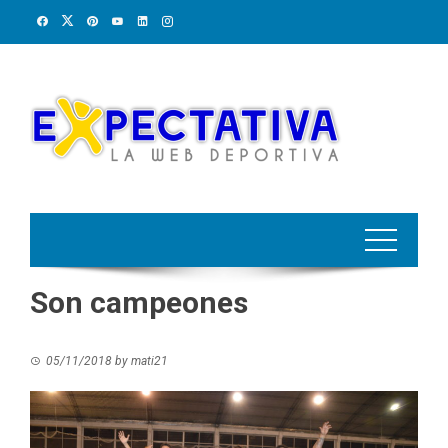
Skip
to
content
Son campeones
05/11/2018
by
mati21