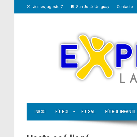
Skip
viernes, agosto 7
San José, Uruguay
Contacto
to
content
INICIO
FÚTBOL
FUTSAL
FÚTBOL INFANTIL