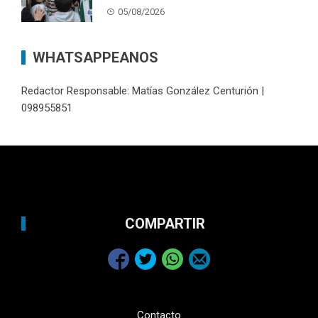
05/08/2026
WHATSAPPEANOS
Redactor Responsable: Matías González Centurión |
098955851
COMPARTIR
Contacto