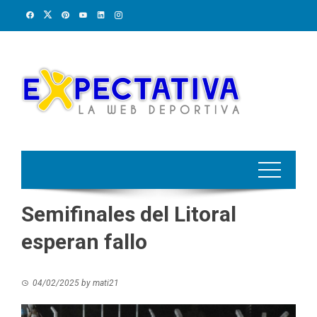
Skip
to
content
Semifinales del Litoral
esperan fallo
04/02/2025
by
mati21