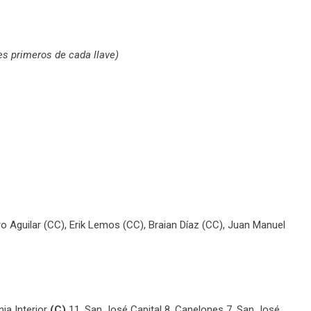
res primeros de cada llave)
o Aguilar (CC), Erik Lemos (CC), Braian Díaz (CC), Juan Manuel
ia Interior
(C)
11, San José Capital 8, Canelones 7, San José