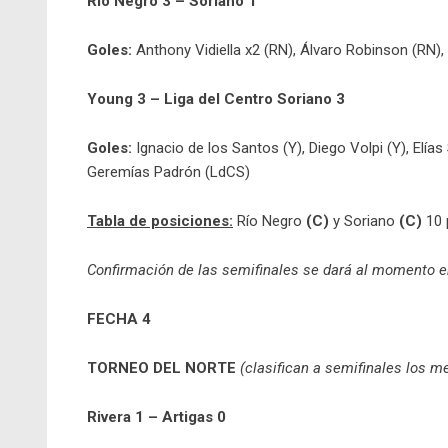
Río Negro 3 – Soriano 1
Goles:
Anthony Vidiella x2 (RN), Álvaro Robinson (RN),
Young 3 – Liga del Centro Soriano 3
Goles:
Ignacio de los Santos (Y), Diego Volpi (Y), Elía
Geremías Padrón (LdCS)
Tabla de posiciones:
Río Negro
(C)
y Soriano
(C)
10 
Confirmación de las semifinales se dará al momento e
FECHA 4
TORNEO DEL NORTE
(clasifican a semifinales los m
Rivera 1 – Artigas 0