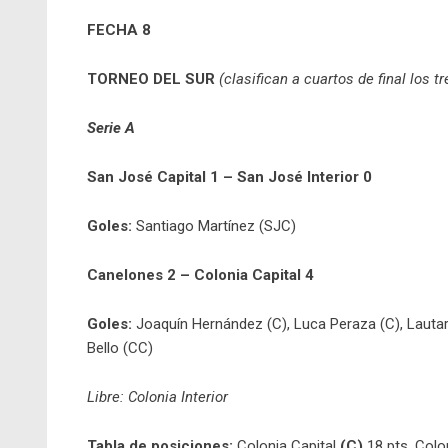
FECHA 8
TORNEO DEL SUR
(clasifican a cuartos de final los t
Serie A
San José Capital 1 – San José Interior 0
Goles:
Santiago Martínez (SJC)
Canelones 2 – Colonia Capital 4
Goles:
Joaquín Hernández (C), Luca Peraza (C), Lautar
Bello (CC)
Libre: Colonia Interior
Tabla de posiciones:
Colonia Capital
(C)
18 pts, Colon