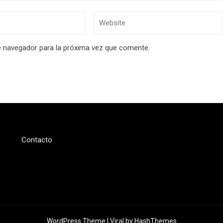
e navegador para la próxima vez que comente.
Contacto
WordPress Theme |
Viral
by HashThemes