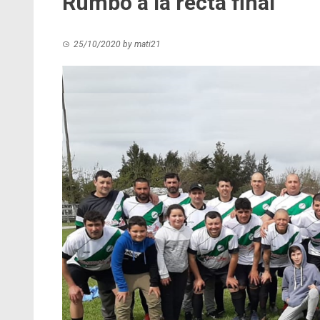
Rumbo a la recta final
25/10/2020
by
mati21