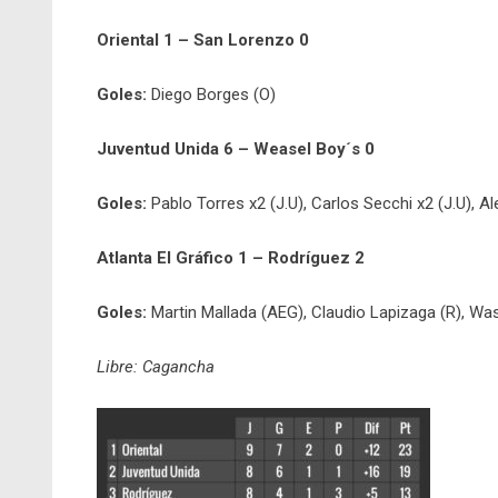
Oriental 1 – San Lorenzo 0
Goles:
Diego Borges (O)
Juventud Unida 6 – Weasel Boy´s 0
Goles:
Pablo Torres x2 (J.U), Carlos Secchi x2 (J.U), A
Atlanta El Gráfico 1 – Rodríguez 2
Goles:
Martin Mallada (AEG), Claudio Lapizaga (R), W
Libre: Cagancha