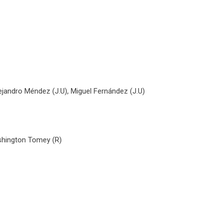
lejandro Méndez (J.U), Miguel Fernández (J.U)
ashington Tomey (R)