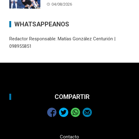
04/08/2026
WHATSAPPEANOS
Redactor Responsable: Matías González Centurión |
098955851
COMPARTIR
Contacto