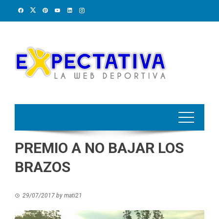
Skip
to
content
PREMIO A NO BAJAR LOS
BRAZOS
29/07/2017
by
mati21