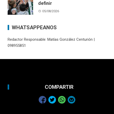
definir
05/08/2026
WHATSAPPEANOS
Redactor Responsable: Matías González Centurión |
098955851
COMPARTIR