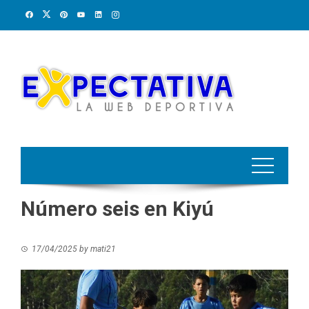
Skip
to
content
Número seis en Kiyú
17/04/2025
by
mati21