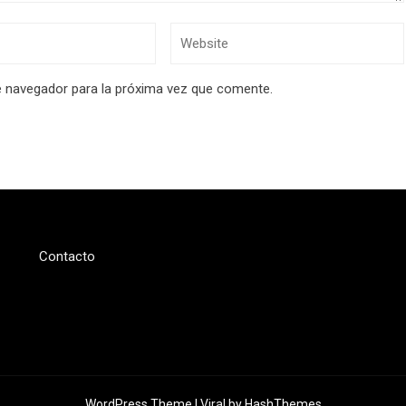
e navegador para la próxima vez que comente.
Contacto
WordPress Theme |
Viral
by HashThemes