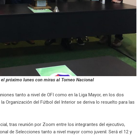
 el próximo lunes con miras al Torneo Nacional
euniones tanto a nivel de OFI como en la Liga Mayor, en los dos
a Organización del Fútbol del Interior se deriva lo resuelto para las
ial, tras reunión por Zoom entre los integrantes del ejecutivo,
nal de Selecciones tanto a nivel mayor como juvenil. Será el 12 y