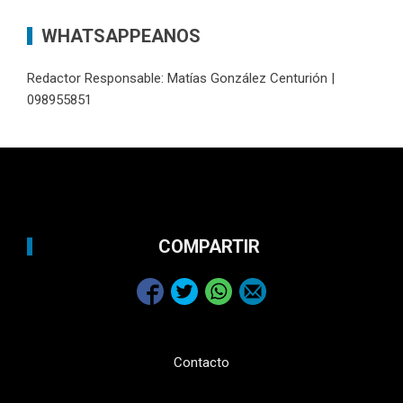
WHATSAPPEANOS
Redactor Responsable: Matías González Centurión |
098955851
COMPARTIR
Contacto