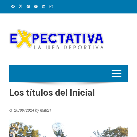
Skip
to
content
Los títulos del Inicial
20/09/2024
by
mati21