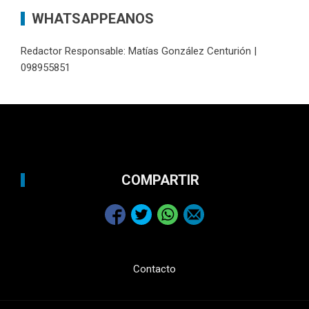
WHATSAPPEANOS
Redactor Responsable: Matías González Centurión |
098955851
COMPARTIR
Contacto