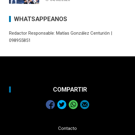
WHATSAPPEANOS
Redactor Responsable: Matías González Centurión |
098955851
COMPARTIR
Contacto