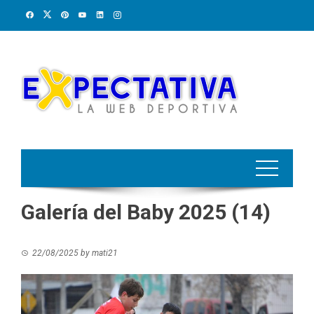
Skip
to
content
Galería del Baby 2025 (14)
22/08/2025
by
mati21