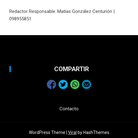
Redactor Responsable: Matías González Centurión |
098955851
COMPARTIR
Contacto
WordPress Theme |
Viral
by HashThemes