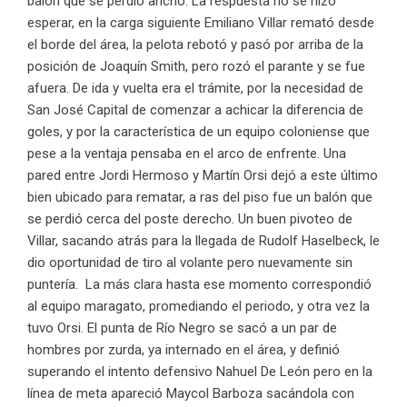
balón que se perdió ancho. La respuesta no se hizo
esperar, en la carga siguiente Emiliano Villar remató desde
el borde del área, la pelota rebotó y pasó por arriba de la
posición de Joaquín Smith, pero rozó el parante y se fue
afuera. De ida y vuelta era el trámite, por la necesidad de
San José Capital de comenzar a achicar la diferencia de
goles, y por la característica de un equipo coloniense que
pese a la ventaja pensaba en el arco de enfrente. Una
pared entre Jordi Hermoso y Martín Orsi dejó a este último
bien ubicado para rematar, a ras del piso fue un balón que
se perdió cerca del poste derecho. Un buen pivoteo de
Villar, sacando atrás para la llegada de Rudolf Haselbeck, le
dio oportunidad de tiro al volante pero nuevamente sin
puntería. La más clara hasta ese momento correspondió
al equipo maragato, promediando el periodo, y otra vez la
tuvo Orsi. El punta de Río Negro se sacó a un par de
hombres por zurda, ya internado en el área, y definió
superando el intento defensivo Nahuel De León pero en la
línea de meta apareció Maycol Barboza sacándola con