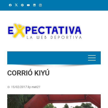
Skip
to
content
CORRIÓ KIYÚ
15/02/2017
by
mati21