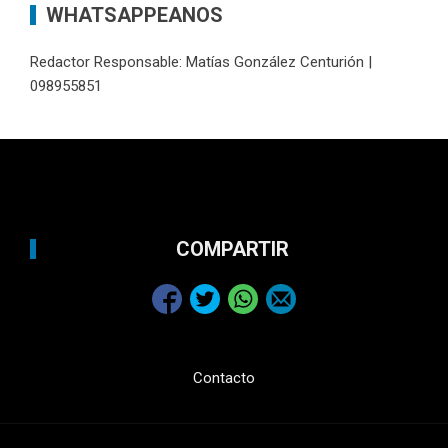
WHATSAPPEANOS
Redactor Responsable: Matías González Centurión |
098955851
COMPARTIR
Contacto