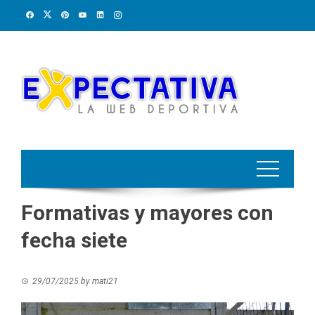
Skip
to
content
Formativas y mayores con
fecha siete
29/07/2025
by
mati21