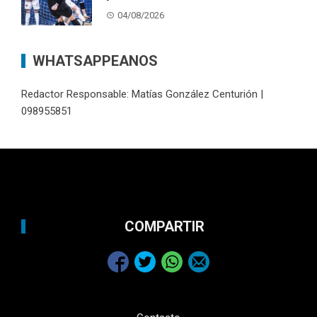
04/08/2026
WHATSAPPEANOS
Redactor Responsable: Matías González Centurión |
098955851
COMPARTIR