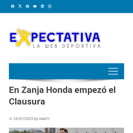
Skip
to
content
En Zanja Honda empezó el
Clausura
29/07/2025
by
mati21