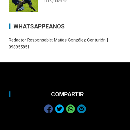
09/08/2026
WHATSAPPEANOS
Redactor Responsable: Matías González Centurión |
098955851
COMPARTIR