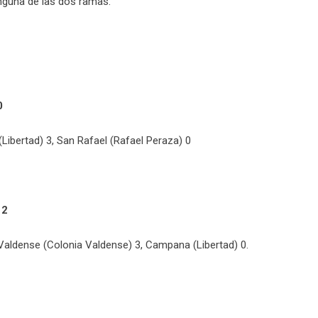
inguna de las dos ramas.
0
Libertad) 3, San Rafael (Rafael Peraza) 0
 2
 Valdense (Colonia Valdense) 3, Campana (Libertad) 0.