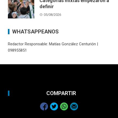
Categorías mixtas empezaron a
definir
05/08/2026
WHATSAPPEANOS
Redactor Responsable: Matías González Centurión |
098955851
COMPARTIR