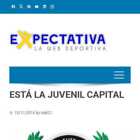
Skip
to
content
ESTÁ LA JUVENIL CAPITAL
15/11/2016
by
mati21