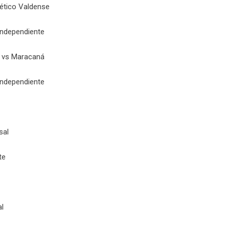
lético Valdense
Independiente
e vs Maracaná
Independiente
sal
te
al