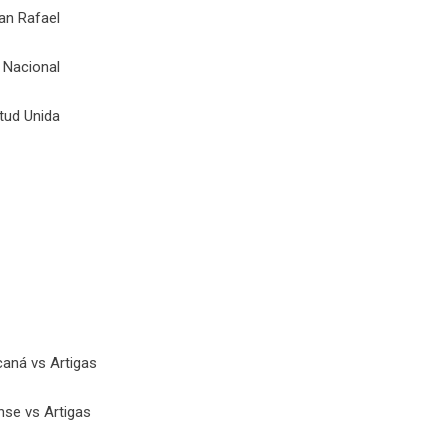
San Rafael
s Nacional
tud Unida
caná vs Artigas
nse vs Artigas