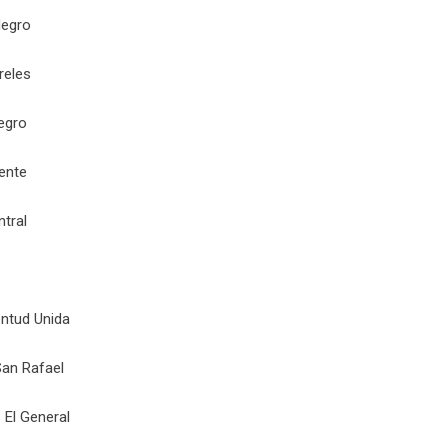
 Negro
ureles
egro
iente
ntral
entud Unida
San Rafael
 El General