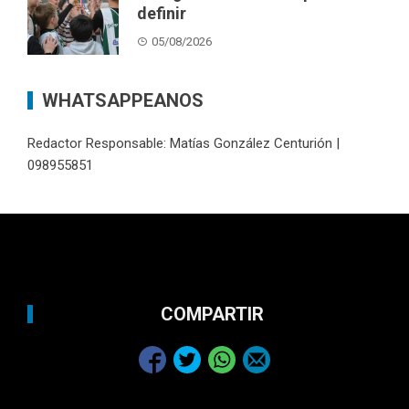
definir
05/08/2026
WHATSAPPEANOS
Redactor Responsable: Matías González Centurión |
098955851
COMPARTIR