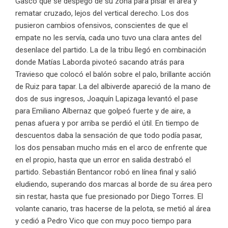
Gasco que se despegó de su zona para pisar el área y
rematar cruzado, lejos del vertical derecho. Los dos
pusieron cambios ofensivos, conscientes de que el
empate no les servía, cada uno tuvo una clara antes del
desenlace del partido. La de la tribu llegó en combinación
donde Matías Laborda pivoteó sacando atrás para
Travieso que colocó el balón sobre el palo, brillante acción
de Ruiz para tapar. La del albiverde apareció de la mano de
dos de sus ingresos, Joaquín Lapizaga levantó el pase
para Emiliano Albernaz que golpeó fuerte y de aire, a
penas afuera y por arriba se perdió el útil. En tiempo de
descuentos daba la sensación de que todo podía pasar,
los dos pensaban mucho más en el arco de enfrente que
en el propio, hasta que un error en salida destrabó el
partido. Sebastián Bentancor robó en línea final y salió
eludiendo, superando dos marcas al borde de su área pero
sin restar, hasta que fue presionado por Diego Torres. El
volante canario, tras hacerse de la pelota, se metió al área
y cedió a Pedro Vico que con muy poco tiempo para