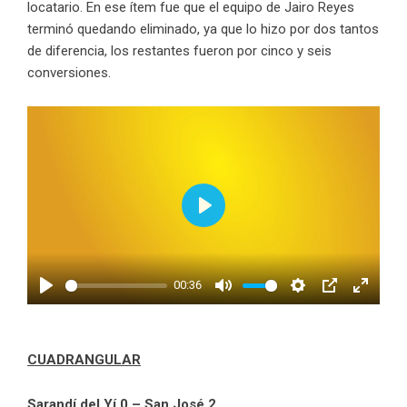
locatario. En ese ítem fue que el equipo de Jairo Reyes
terminó quedando eliminado, ya que lo hizo por dos tantos
de diferencia, los restantes fueron por cinco y seis
conversiones.
Play
00:36
Play
Mute
Settings
PIP
Enter
fullscr
CUADRANGULAR
Sarandí del Yí 0 – San José 2