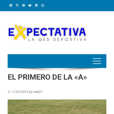
Skip
to
content
EL PRIMERO DE LA «A»
11/07/2016
by
mati21