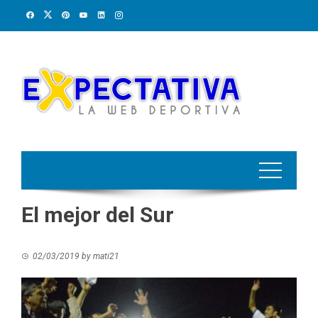
Skip
to
content
El mejor del Sur
02/03/2019
by
mati21