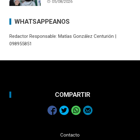
05/08/2026
WHATSAPPEANOS
Redactor Responsable: Matías González Centurión |
098955851
COMPARTIR
Contacto