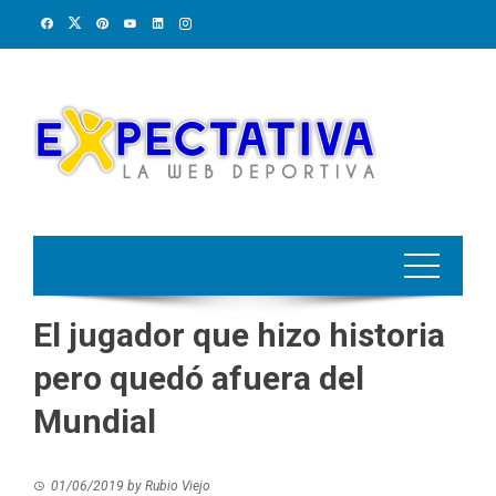
Skip
to
content
El jugador que hizo historia
pero quedó afuera del
Mundial
01/06/2019
by
Rubio Viejo