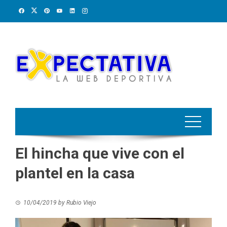
Skip
to
content
El hincha que vive con el
plantel en la casa
10/04/2019
by
Rubio Viejo