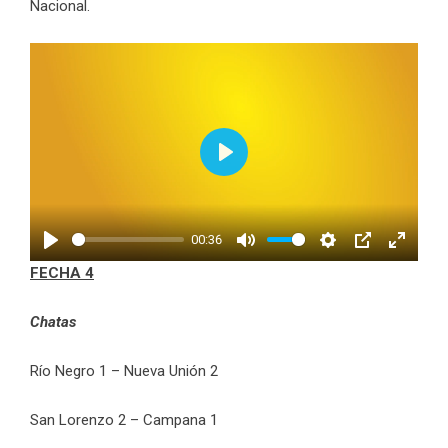
Nacional.
Play
00:36
Play
Mute
Settings
PIP
Enter
FECHA 4
fullscr
Chatas
Río Negro 1 – Nueva Unión 2
San Lorenzo 2 – Campana 1