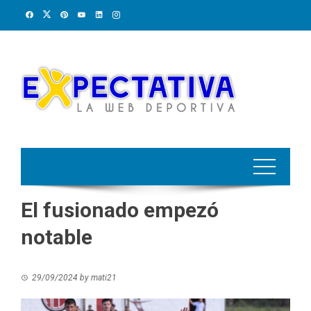
Skip
to
content
El fusionado empezó
notable
29/09/2024
by
mati21