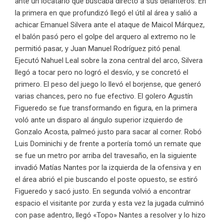
ante un locatario que buscaba directo a sus delanteros. En
la primera en que profundizó llegó el útil al área y salió a
achicar Emanuel Silvera ante el ataque de Maicol Márquez,
el balón pasó pero el golpe del arquero al extremo no le
permitió pasar, y Juan Manuel Rodríguez pitó penal.
Ejecutó Nahuel Leal sobre la zona central del arco, Silvera
llegó a tocar pero no logró el desvío, y se concretó el
primero. El peso del juego lo llevó el borjense, que generó
varias chances, pero no fue efectivo. El golero Agustín
Figueredo se fue transformando en figura, en la primera
voló ante un disparo al ángulo superior izquierdo de
Gonzalo Acosta, palmeó justo para sacar al corner. Robó
Luis Dominichi y de frente a portería tomó un remate que
se fue un metro por arriba del travesaño, en la siguiente
invadió Matías Nantes por la izquierda de la ofensiva y en
el área abrió el pie buscando el poste opuesto, se estiró
Figueredo y sacó justo. En segunda volvió a encontrar
espacio el visitante por zurda y esta vez la jugada culminó
con pase adentro, llegó «Topo» Nantes a resolver y lo hizo