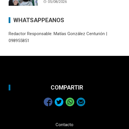
05/08/2026
WHATSAPPEANOS
Redactor Responsable: Matías González Centurión |
098955851
COMPARTIR
Contacto