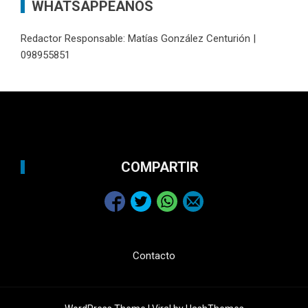
WHATSAPPEANOS
Redactor Responsable: Matías González Centurión |
098955851
COMPARTIR
Contacto