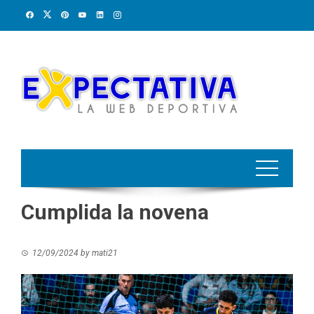
Skip
to
content
Cumplida la novena
12/09/2024
by
mati21