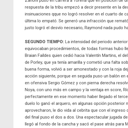
Zanoni puso en carrera a Torena que en posición de d
respuesta de la tribu empezó a decir presente en la de
insinuaciones qque no logró resolver en el cuarto de ca
última lo empató. Se generó una infracción que remató
justo logró el desvío necesario, Raymond nada pudo ha
SEGUNDO TIEMPO:
La intensidad del periodo anteri
equivocaban procedimientos, de todas formas hubo llega
Braian Faíldes quien cedió hacia Valentín Martins, el de
de Porley, que ya tenía amarilla y cometió una falta s
buena forma, volvió a ser amonestado y con la roja d
acción siguiente, porque en seguida puso un balón en e
en ofensiva Sergio Gómez y con pierna derecha resolvi
Noya, con uno más en campo y la ventaja en score, Rí
perfectamente en ese momento haber llegado el terce
duelo lo ganó el arquero, en algunas opción posterior 
aprovecharon, le dio vida al cebrita que con el ingre
del final puso el dos a dos. Una espectacular jugada d
llegó al fondo de la cancha y sacó el pase atrás para M