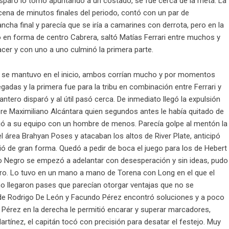
isparo lo tomó apuntando a un costado, se fue cerca de la meta. La
cena de minutos finales del periodo, contó con un par de
ncha final y parecía que se iría a camarines con derrota, pero en la
 en forma de centro Cabrera, saltó Matías Ferrari entre muchos y
cer y con uno a uno culminó la primera parte.
or se mantuvo en el inicio, ambos corrían mucho y por momentos
das y la primera fue para la tribu en combinación entre Ferrari y
lantero disparó y al útil pasó cerca. De inmediato llegó la expulsión
obre Maximiliano Alcántara quien segundos antes le había quitado de
ejó a su equipo con un hombre de menos. Parecía golpe al mentón la
l área Brahyan Poses y atacaban los altos de River Plate, anticipó
ó de gran forma. Quedó a pedir de boca el juego para los de Hebert
o Negro se empezó a adelantar con desesperación y sin ideas, pudo
ro. Lo tuvo en un mano a mano de Torena con Long en el que el
no llegaron pases que parecían otorgar ventajas que no se
so de Rodrigo De León y Facundo Pérez encontró soluciones y a poco
e Pérez en la derecha le permitió encarar y superar marcadores,
artínez, el capitán tocó con precisión para desatar el festejo. Muy