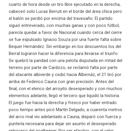
cuarto de hora desde un tiro libre ejecutado en la derecha,
cabeceó solo Lucas Berruti en el borde del área chica pero
el balón se perdió por encima del travesaño. El partido
siguió entreverado, con muchas ganas y con poco fútbol,
parecía quedar a favor de Nacional cuando cerca del cierre
se fue expulsado Ignacio Souza por una fuerte falta sobre
Bequer Hernández. Sin embargo en los descuentos los del
Berral lograron hacer la diferencia para llevarse el triunfo.
Se quebró la paridad con una pelota disputada en mitad del
terreno por parte de Cardozo, se reclamó falta por parte
del atacante albiverde y cedió hacia Albernáz, el 21 tiró por
arriba de Federico Cauna con gran precisión. Antes del
final, con el elenco del arroyito desesperado y con muchos
elementos adelante, llegó el tercero que liquidó la historia.
El juego fue hacia la derecha y fresco por haber entrado
poco tiempo antes picó Martín Delgado, a cuarenta metros
del arco rival vio adelantado a Cauna, disparó con fuerza y
puntería necesaria para dejar sin asunto el desesperado
retroceso del goalkeeper. Por ser efectivo, con el valor