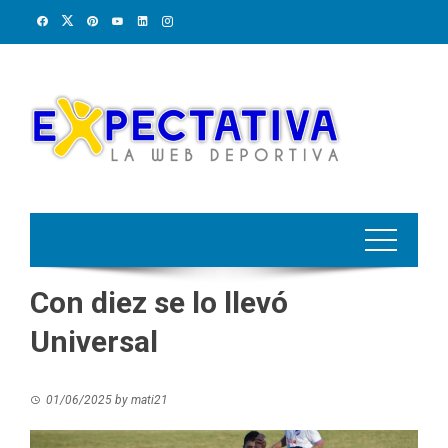
Skip
to
content
Con diez se lo llevó
Universal
01/06/2025
by
mati21