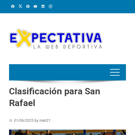
Skip
to
content
Clasificación para San
Rafael
01/06/2025
by
mati21