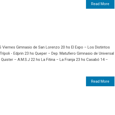
Read More
iernes Gimnasio de San Lorenzo 20 hs El Expo – Los Distintos
rípoli - Edprin 23 hs Queper – Dep. Matufiero Gimnasio de Universal
Quister – A.M.S.J 22 hs La Fitina – La Franja 23 hs Casabó 14 –
Read More