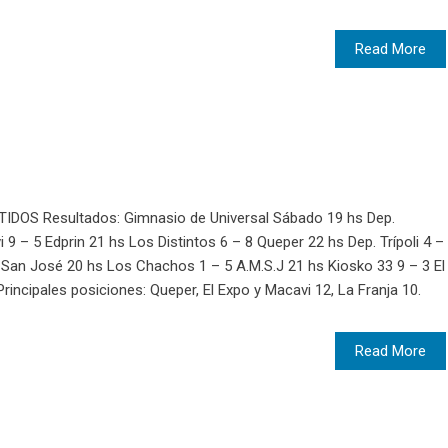
Read More
OS Resultados: Gimnasio de Universal Sábado 19 hs Dep.
9 – 5 Edprin 21 hs Los Distintos 6 – 8 Queper 22 hs Dep. Trípoli 4 –
3 San José 20 hs Los Chachos 1 – 5 A.M.S.J 21 hs Kiosko 33 9 – 3 El
rincipales posiciones: Queper, El Expo y Macavi 12, La Franja 10.
Read More