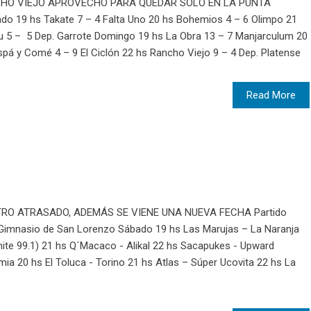
CHO VIEJO APROVECHÓ PARA QUEDAR SOLO EN LA PUNTA
ado 19 hs Takate 7 – 4 Falta Uno 20 hs Bohemios 4 – 6 Olimpo 21
ibu 5 – 5 Dep. Garrote Domingo 19 hs La Obra 13 – 7 Manjarculum 20
pá y Comé 4 – 9 El Ciclón 22 hs Rancho Viejo 9 – 4 Dep. Platense
Read More
O ATRASADO, ADEMÁS SE VIENE UNA NUEVA FECHA Partido
a Gimnasio de San Lorenzo Sábado 19 hs Las Marujas – La Naranja
ite 99.1) 21 hs Q´Macaco - Alikal 22 hs Sacapukes - Upward
a 20 hs El Toluca - Torino 21 hs Atlas – Súper Ucovita 22 hs La