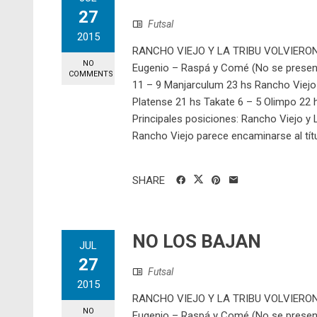
27
Futsal
2015
RANCHO VIEJO Y LA TRIBU VOLVIERON 
NO
Eugenio – Raspá y Comé (No se present
COMMENTS
11 – 9 Manjarculum 23 hs Rancho Viejo 
Platense 21 hs Takate 6 – 5 Olimpo 22 h
Principales posiciones: Rancho Viejo y 
Rancho Viejo parece encaminarse al títul
SHARE
NO LOS BAJAN
JUL
27
Futsal
2015
RANCHO VIEJO Y LA TRIBU VOLVIERON 
NO
Eugenio – Raspá y Comé (No se present