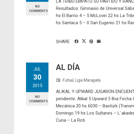
LA TRIBU EMPATÓ SU PARTIDO Y RAN
NO
Resultados: Gimnasio de Universal Sáb
COMMENTS
hs El Barrio 4 – 5 McLovin 22 hs La Tr
hs Santaca 5 – 0 San Eugenio 21 hs Ras
SHARE
AL DÍA
JUL
30
Futsal
,
Liga Maragata
2015
ALIKAL Y UPWARD JUGARON ENCUENTR
NO
pendiente: Alikal 5 Upward 5 8va Fech
COMMENTS
Mecánica 20 hs 6030 – Bastürk (Transm
Domingo 19 hs Los Sultanes – L´akademi
Cuna – La Roti