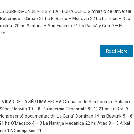
OS CORRESPONDIENTES A LA FECHA OCHO Gimnasio de Universal
Bohemios - Olimpo 21 hs El Barrio – McLovin 22 hs La Tribu – Dep.
rculum 20 hs Santaca – San Eugenio 21 hs Raspá y Comé – El
nse
Read More
VIDAD DE LA SÉPTIMA FECHA Gimnasio de San Lorenzo Sábado
Súper Ucovita 10 – 8 L´akademia (Transmite 99.1) 21 hs La Roti 9 –
(No presentó documentación La Cuna) Domingo 19 hs Bastürk 5 – 6
21 hs Q’Macaco 4 – 3 La Naranja Mecánica 22 hs Atlas 8 – 5 Alikal
rino 12, Sacapukes 11.