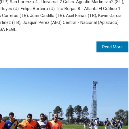
(R.P) San Lorenzo 4 - Universal 2 Goles: Agustín Martinez x2 (S.L),
 Reyes (U), Felipe Borteiro (U) Tito Borjas 8 - Atlanta El Gráfico 1
Carreras (T.B), Juan Castillo (T.B), Axel Farias (T.B), Kevin García
artínez (T.B), Joaquín Perez (AEG) Central - Nacional (Aplazado)
GA REGI...
Read More