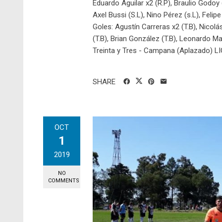
Eduardo Aguilar x2 (R.P), Braulio Godoy 
Axel Bussi (S.L), Nino Pérez (s.L), Felipe
Goles: Agustín Carreras x2 (T.B), Nicolás 
(T.B), Brian González (T.B), Leonardo M
Treinta y Tres - Campana (Aplazado) LI
SHARE
OCT
1
2019
NO
COMMENTS