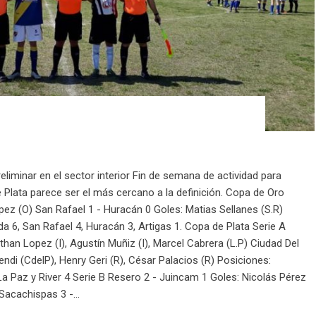
eliminar en el sector interior Fin de semana de actividad para
 Plata parece ser el más cercano a la definición. Copa de Oro
pez (O) San Rafael 1 - Huracán 0 Goles: Matias Sellanes (S.R)
da 6, San Rafael 4, Huracán 3, Artigas 1. Copa de Plata Serie A
han Lopez (I), Agustín Muñiz (I), Marcel Cabrera (L.P) Ciudad Del
ndi (CdelP), Henry Geri (R), César Palacios (R) Posiciones:
 La Paz y River 4 Serie B Resero 2 - Juincam 1 Goles: Nicolás Pérez
Sacachispas 3 -...