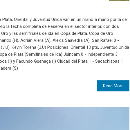
de Plata, Oriental y Juventud Unida van en un mano a mano por la de
ló la fecha completa de Reserva en el sector interior, con dos
 Oro y las semifinales de ida en Copa de Plata. Copa de Oro
mando (H), Adrián Viera (A), Alexis Saavedra (A) San Rafael 0 -
J.U), Kevin Torena (J.U) Posiciones: Oriental 13 pts, Juventud Unida
Copa de Plata (Semifinales de Ida) Juincam 0 - Independiente 3
oca (I) y Facundo Guenaga (I) Ciudad del Plata 1 - Sacachispas 1
Madera (S)
Read More