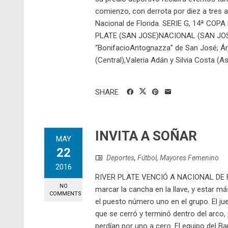
comienzo, con derrota por diez a tres an
Nacional de Florida. SERIE G, 14ª CO
PLATE (SAN JOSE)NACIONAL (SAN JOSE
“BonifacioAntognazza” de San José; Árb
(Central),Valeria Adán y Silvia Costa (As
SHARE
INVITA A SOÑAR
MAY
22
Deportes
,
Fútbol
,
Mayores Femenino
2016
RIVER PLATE VENCIÓ A NACIONAL DE FLOR
NO
marcar la cancha en la llave, y estar m
COMMENTS
el puesto número uno en el grupo. El jue
que se cerró y terminó dentro del arco, 
perdían por uno a cero. El equipo del Ba