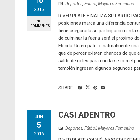
10
Deportes
,
Fútbol
,
Mayores Femenino
2016
RIVER PLATE FINALIZA SU PARTICIPACI
NO
posiciones marca una diferencia contun
COMMENTS
tiene asegurada su participación en la
de culminar la faena será el próximo 
Florida. Un empate, o naturalmente una 
que de perder existen chances de que el
saldo de goles para quedarse con el pri
también ingresan algunos segundos pero
SHARE
CASI ADENTRO
JUN
5
Deportes
,
Fútbol
,
Mayores Femenino
2016