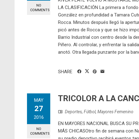
RIVER PLATE VOLVIÓ A MOSTARSE MU
NO
LA CLASIFICACIÓN La primera a fondo fu
COMMENTS
González en profundidad a Tamara Cutur
Rocca. Minutos después llegó la apertura
picó antes de Rocca y que se hizo impos
Barrio Industrial con centro desde la d
Piñero. Al controlar, y enfrentar la sali
anotó. Otra llegada punzante por la ban
SHARE
TRICOLOR A LA CAN
MAY
27
Deportes
,
Fútbol
,
Mayores Femenino
2016
EN MAYORES NACIONAL BUSCA SU PRI
NO
MÁS CHICASOtro fin de semana con Nac
COMMENTS
su predio deportivo recibirá eventos t