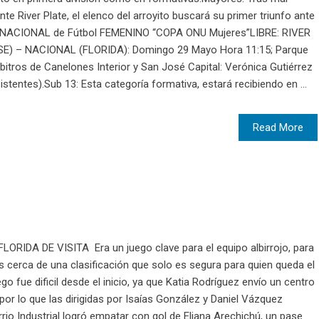
te River Plate, el elenco del arroyito buscará su primer triunfo ante
PA NACIONAL de Fútbol FEMENINO “COPA ONU Mujeres”LIBRE: RIVER
) – NACIONAL (FLORIDA): Domingo 29 Mayo Hora 11:15; Parque
itros de Canelones Interior y San José Capital: Verónica Gutiérrez
istentes).Sub 13: Esta categoría formativa, estará recibiendo en ...
Read More
IDA DE VISITA Era un juego clave para el equipo albirrojo, para
ás cerca de una clasificación que solo es segura para quien queda el
go fue dificil desde el inicio, ya que Katia Rodríguez envío un centro
por lo que las dirigidas por Isaías González y Daniel Vázquez
rrio Industrial logró empatar con gol de Eliana Arechichú, un pase