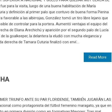
Y SUPERIOR A NACIONAL Y GOLEÓ PARA QUEDAR MUY CERCA DE
e para la visita, luego de una buena habilitación de María
ia y definición al primer palo que contuvo de buena forma Pierina
 favorable a las albirrojas, González tomó un tiro libre lejano que
ible de controlar para la portera. Aumentó ventajas el equipo del
erecha de Eliana Arechichú y aparición por el segundo palo de Lucía
da de la goalkeeper, la delantera la eludió con mucha elegancia y
da derecha de Tamara Cuturia finalizó con enví...
Read More
CHA
MER TRIUNFO ANTE SU PAR FLORIDENSE, TAMBIÉN JUGARÁN LAS
ional como protagonista del fútbol femenino maragato, ya que en
anto en primera división como en formativas.Mayores: Tras mal