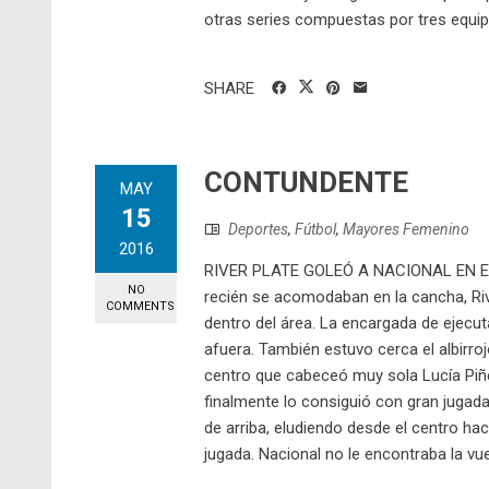
otras series compuestas por tres equipos.
SHARE
CONTUNDENTE
MAY
15
Deportes
,
Fútbol
,
Mayores Femenino
2016
RIVER PLATE GOLEÓ A NACIONAL EN 
NO
recién se acomodaban en la cancha, Rive
COMMENTS
dentro del área. La encargada de ejecuta
afuera. También estuvo cerca el albirroj
centro que cabeceó muy sola Lucía Piñe
finalmente lo consiguió con gran jugada 
de arriba, eludiendo desde el centro haci
jugada. Nacional no le encontraba la vuel