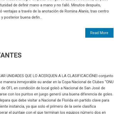
ortunidad de definir mano a mano y no falló. Minutos después,
ó ventajas a través de la anotación de Romina Alanis, tras centro
y posterior buena defin...
Read More
TANTES
CAR UNIDADES QUE LO ACERQUEN A LA CLASIFICACIÓNEl conjunto
ó de manera inmejorable su andar en la Copa Nacional de Clubes "ONU
 de OFI, en condición de local goleó a Nacional de San José de
rse con los puntos en juego generó una buena diferencia de goles.
epara que debe visitar a Nacional de Florida en partido clave para
ente instancia, ya que solo el primero de la serie clasifica
perar el puntaje con el que terminan los equipos número dos en