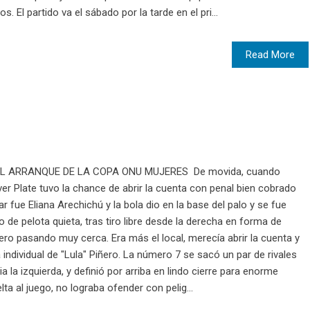
 El partido va el sábado por la tarde en el pri...
Read More
EL ARRANQUE DE LA COPA ONU MUJERES De movida, cuando
r Plate tuvo la chance de abrir la cuenta con penal bien cobrado
r fue Eliana Arechichú y la bola dio en la base del palo y se fue
o de pelota quieta, tras tiro libre desde la derecha en forma de
ro pasando muy cerca. Era más el local, merecía abrir la cuenta y
individual de "Lula" Piñero. La número 7 se sacó un par de rivales
a la izquierda, y definió por arriba en lindo cierre para enorme
ta al juego, no lograba ofender con pelig...