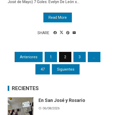
José de Mayo) 7 Goles: Evelyn De León x...
Read More
SHARE
Posts
Anteriores
1
2
3
…
pagination
47
Siguientes
RECIENTES
En San José y Rosario
06/08/2026