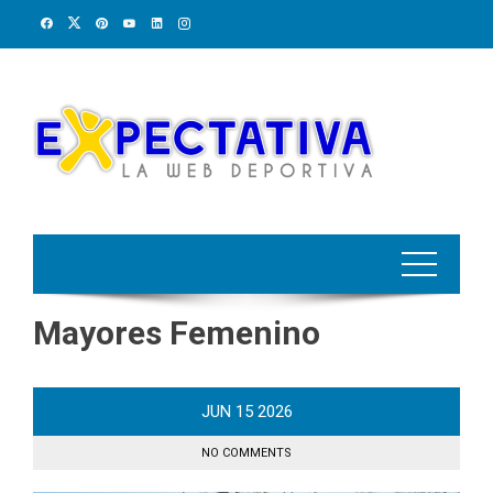
Skip
to
content
Mayores Femenino
JUN
15
2026
NO COMMENTS