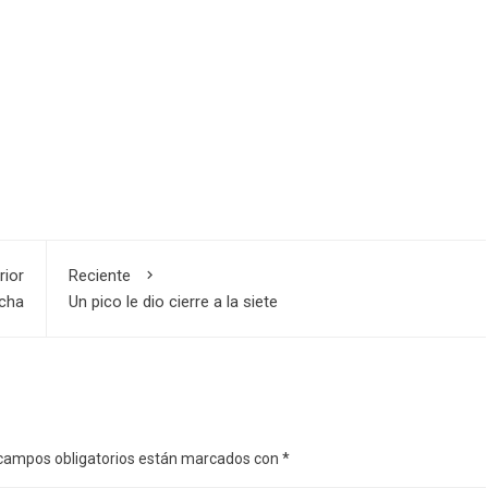
rior
Reciente
echa
Un pico le dio cierre a la siete
campos obligatorios están marcados con
*