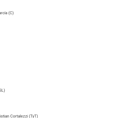
rcía (C)
SL)
stian Cortalezzi (TyT)