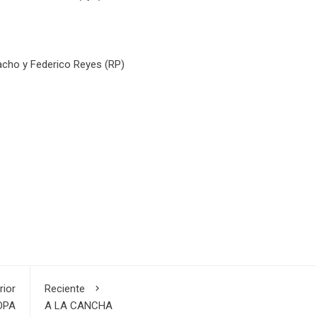
lacho y Federico Reyes (RP)
rior
Reciente
OPA
A LA CANCHA