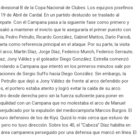
 divisional B de la Copa Nacional de Clubes. Los equi.pos josefinos
19 de Abril de Cardal. En un partido deslucido se traslado al
empate. Con él Campana pasa a la siguiente fase como primero y
l salió a mantener el invicto que le aseguraría el primer puesto con
, Pedro Petrullo, Ricardo González, Gabriel Mattos, Darío Parodi,
a como referencia principal en el ataque. Por su parte, la visita
 arco; Martín Díaz, Jorge Díaz, Federico Munch, Federico Serraute;
íaz; Jony Váldez y el goleador Diego González. Estrella comenzó
rolando a Campana que intentó en los primeros minutos salir por
taciones de Sergio Suffo hacia Diego González. Sin embargo, la
 Petrullo que dejó a Jony Váldez de frente al arco defendido por
, el portero estaba atento y logró evitar la caída de su arco.
ro desde derecha pero sin la fuerza suficiente para poner en
anquilidad con un Campana que no molestaba el arco de Manuel
 perjudicado por la expulsión del mediocampista Marcos Burgos. El
muro defensivo de los de Kiyú. Quizá lo más cerca que estuvo de
pero no tuvo dirección. Sobre los 40, el “Cabeza” Díaz habilita en
l área campanera perseguido por una defensa que marcó en línea. El