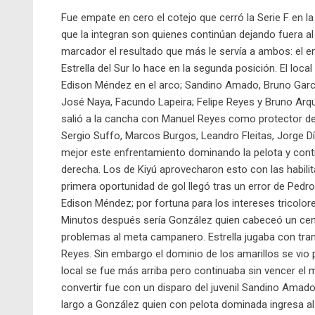
Fue empate en cero el cotejo que cerró la Serie F en la
que la integran son quienes continúan dejando fuera al 
marcador el resultado que más le servía a ambos: el 
Estrella del Sur lo hace en la segunda posición. El loca
Edison Méndez en el arco; Sandino Amado, Bruno García
José Naya, Facundo Lapeira; Felipe Reyes y Bruno Arquet
salió a la cancha con Manuel Reyes como protector del
Sergio Suffo, Marcos Burgos, Leandro Fleitas, Jorge D
mejor este enfrentamiento dominando la pelota y cont
derecha. Los de Kiyú aprovecharon esto con las habili
primera oportunidad de gol llegó tras un error de Pedro
Edison Méndez; por fortuna para los intereses tricolores
Minutos después sería González quien cabeceó un cent
problemas al meta campanero. Estrella jugaba con tr
Reyes. Sin embargo el dominio de los amarillos se vio
local se fue más arriba pero continuaba sin vencer el 
convertir fue con un disparo del juvenil Sandino Amado 
largo a González quien con pelota dominada ingresa a