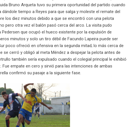
guida Bruno Arqueta tuvo su primera oportunidad del partido cuando
ta dándole tiempo a Reyes para que salga y moleste el remate del
obre los diez minutos debido a que se encontró con una pelota
no pero otra vez el balón pasó cerca del arco. La visita pudo
ta Pedersen que ocupó el hueco existente por la expulsión de
eros minutos y solo un tiro débil de Facundo Lapeira puede ser
 Sur poco ofreció en ofensiva en la segunda mitad; lo más cerca de
ue se cerró y obligó al meta Méndez a despejar la pelota antes de
Petrullo también sería expulsado cuando el colegial principal le exhibió
ez. Fue empate en cero y sirvió para las intenciones de ambas
lla confirmó su pasaje a la siguiente fase.