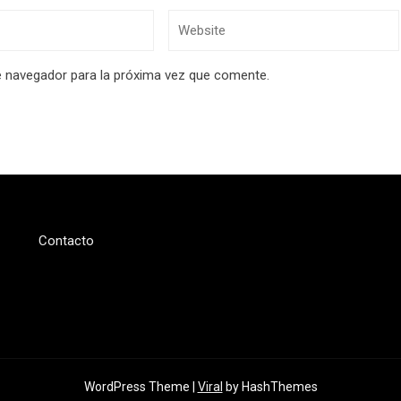
e navegador para la próxima vez que comente.
Contacto
WordPress Theme |
Viral
by HashThemes