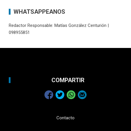
WHATSAPPEANOS
Redactor Responsable: Matías González Centurión |
098955851
COMPARTIR
Contacto