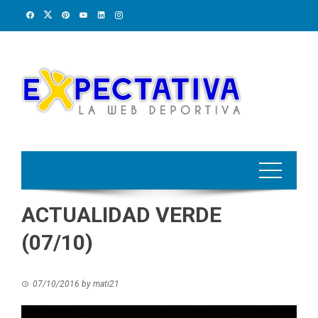
Skip
to
content
ACTUALIDAD VERDE
(07/10)
07/10/2016
by
mati21