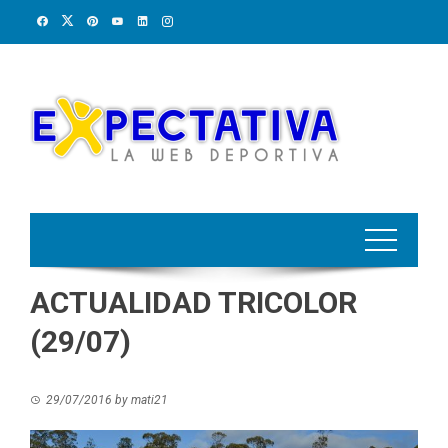
Skip
to
content
ACTUALIDAD TRICOLOR
(29/07)
29/07/2016
by
mati21